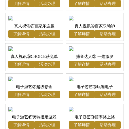
了解详情
活动办理
了解详情
活动办理
礼包
真人视讯③百家乐连赢
真人视讯④百家乐8输9
了解详情
活动办理
了解详情
活动办理
真人视讯⑤CHOICE获免单
捕鱼达人② 一炮激发
了解详情
活动办理
了解详情
活动办理
电子游艺②超级彩金
电子游艺③玩遍电子
了解详情
活动办理
了解详情
活动办理
电子游艺⑥玩转指定游戏
电子游艺⑨赔率奖上奖
了解详情
活动办理
了解详情
活动办理