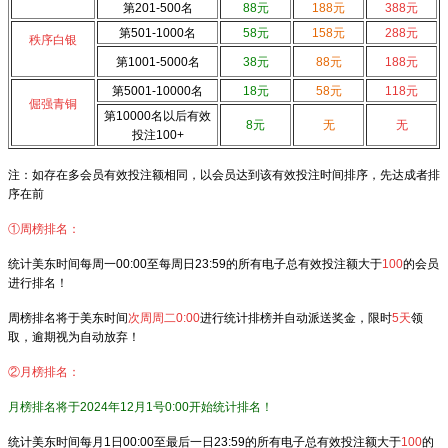
第201-500名
88元
188元
388元
第501-1000名
58元
158元
28
8元
秩序白银
第1001-5000名
38元
88元
188元
第5001-10000名
18元
58元
118元
倔强青铜
第10000名以后有效
8元
无
无
投注100+
注：
如存在多会员有效投注额相同，以会员达到该有效投注时间排序，先达成者排
序在前
①周榜排名：
统计美东时间每周一00:00至每周日23:59的所有电子总有效投注额大于
100
的会员
进行排名！
周榜排名将于美东时间
次周周二
0:00
进行统计排榜并自动派送奖金，限时
5
天
领
取，逾期视为自动放弃！
②月榜排名：
月榜排名将于2024年12月1号0:00开始统计排名！
统计美东时间每月1日00:00至最后一日23:59的
所有电子总有效投注额大于
100
的