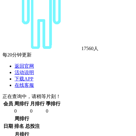
17560人
每20分钟更新
返回官网
活动说明
下载APP
在线客服
正在查询中，请稍等片刻！
会员
周排行
月排行
季排行
0
0
0
周排行
日期
排名
总投注
月排行