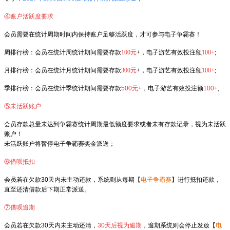
④账户活跃度要求
会员需要在统计周期时间内保持账户足够活跃度，才可参与电子争霸赛！
周排行榜：会员在统计周统计期间需要存款
100元
+，电子游艺有效投注额
100+
;
月排行榜：会员在统计月统计期间需要存款
300元
+，电子游艺有效投注额
100+
;
季排行榜：会员在统计季统计期间需要存款
500元
+，电子游艺有效投注额
100+
;
⑤未活跃账户
会员存款总量未达到争霸赛统计周期最低额度要求或者未有存款记录，视为未活跃
账户！
未活跃账户将暂停电子争霸赛奖金派送；
⑥借呗抵扣
会员若在欠款30天内未主动还款，系统则从每期【
电子争霸赛
】进行抵扣还款，
直至还清借款后下期正常派送。
⑦借呗逾期
会员若在欠款30天内未主动还清，
30天后视为逾期
，逾期系统则会停止发放【
电