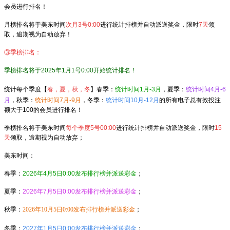
会员
进行排名！
月榜排名将于美东时间
次月3号
0:00
进行统计排榜并
自动派送
奖金
，限时
7
天
领
取，逾期视为自动放弃！
③季榜排名：
季榜排名将于2025年1月1号0:00开始统计排名！
统计每个季度【
春，夏，秋，冬
】春季：
统计时间1月-3月
，夏季：
统计时间4月-6
月
，秋季：
统计时间7月-9月
，冬季：
统计时间10月-12月
的
所有电子总有效投注
额大于100的会员进行排名！
季榜排名将于美东时间
每个季度5号
00:00
进行统计排榜
并自动派送
奖金
，
限时
15
天
领取，逾期视为自动放弃
；
美东时间：
春季：
2026年4月5日0:00发布排行榜并派送彩金
；
夏季：
2026年7月5日0:00发布排行榜并派送彩金
；
秋季：
2026年10月5日0:00发布排行榜并派送彩金
；
冬季：
2027年1月5日0:00发布排行榜并派送彩金
；